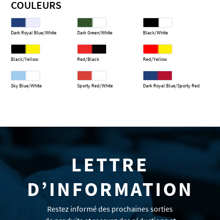
COULEURS
Dark Royal Blue/White
Dark Green/White
Black/White
Black/Yellow
Red/Black
Red/Yellow
Sky Blue/White
Sporty Red/White
Dark Royal Blue/Sporty Red
LETTRE
D’INFORMATION
Restez informé des prochaines sorties