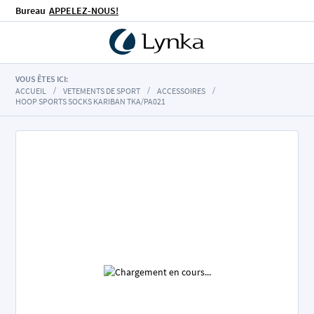
Bureau
APPELEZ-NOUS!
VOUS ÊTES ICI:
ACCUEIL
VETEMENTS DE SPORT
ACCESSOIRES
HOOP SPORTS SOCKS KARIBAN TKA/PA021
Skip
to
the
end
of
the
images
gallery