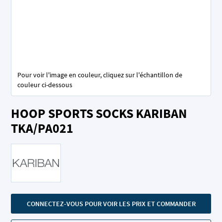
Pour voir l'image en couleur, cliquez sur l'échantillon de
couleur ci-dessous
Skip
HOOP SPORTS SOCKS KARIBAN
to
the
TKA/PA021
beginning
of
the
images
gallery
CONNECTEZ-VOUS POUR VOIR LES PRIX ET COMMANDER