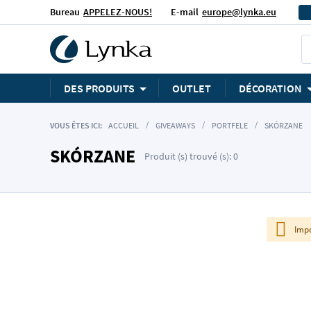
Bureau
APPELEZ-NOUS!
E-mail
europe@lynka.eu
DES PRODUITS
OUTLET
DÉCORATION
VOUS ÊTES ICI:
ACCUEIL
GIVEAWAYS
PORTFELE
SKÓRZANE
SKÓRZANE
Produit (s) trouvé (s): 0
Impo