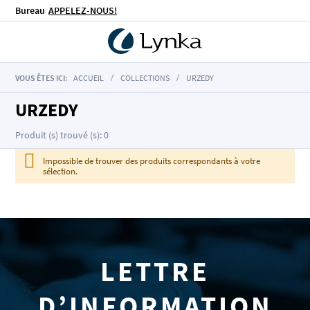
Bureau
APPELEZ-NOUS!
VOUS ÊTES ICI:
ACCUEIL
COLLECTIONS
URZEDY
URZEDY
Produit (s) trouvé (s): 0
Impossible de trouver des produits correspondants à votre
sélection.
LETTRE
D’INFORMATION