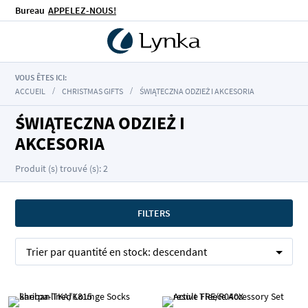
Bureau
APPELEZ-NOUS!
VOUS ÊTES ICI:
ACCUEIL
CHRISTMAS GIFTS
ŚWIĄTECZNA ODZIEŻ I AKCESORIA
ŚWIĄTECZNA ODZIEŻ I
AKCESORIA
Produit (s) trouvé (s): 2
FILTERS
Trier par
quantité en stock:
descendant