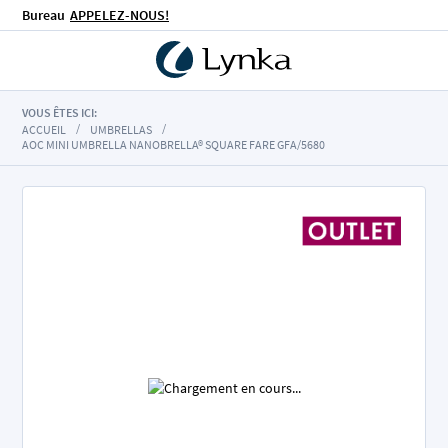
Bureau
APPELEZ-NOUS!
VOUS ÊTES ICI:
ACCUEIL
UMBRELLAS
AOC MINI UMBRELLA NANOBRELLA® SQUARE FARE GFA/5680
Skip
to
the
end
of
the
images
gallery