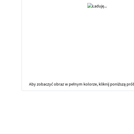
Aby zobaczyć obraz w pełnym kolorze, kliknij poniższą pró
Przejdź
na
początek
galerii