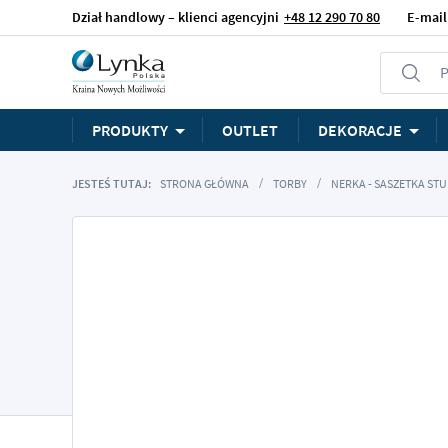
Dział handlowy – klienci agencyjni
+48 12 290 70 80
E-mail
P
PRODUKTY
OUTLET
DEKORACJE
JESTEŚ TUTAJ:
STRONA GŁÓWNA
TORBY
NERKA - SASZETKA ST
Przejdź
na
koniec
galerii