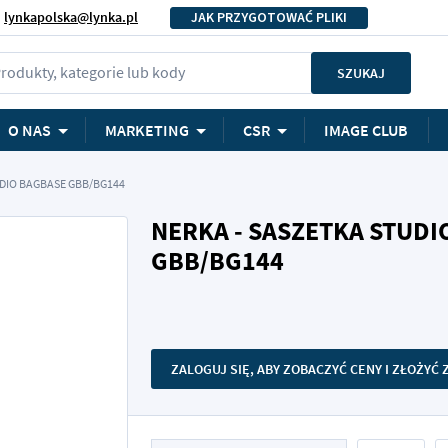
lynkapolska@lynka.pl
JAK PRZYGOTOWAĆ PLIKI
rodukty, kategorie lub kody
SZUKAJ
O NAS
MARKETING
CSR
IMAGE CLUB
UDIO BAGBASE GBB/BG144
NERKA - SASZETKA STUDI
GBB/BG144
ZALOGUJ SIĘ, ABY ZOBACZYĆ CENY I ZŁOŻYĆ