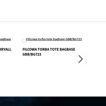
RRYALL
FILCOWA TORBA TOTE BAGBASE
TORBA
GBB/BG723
BAWEL