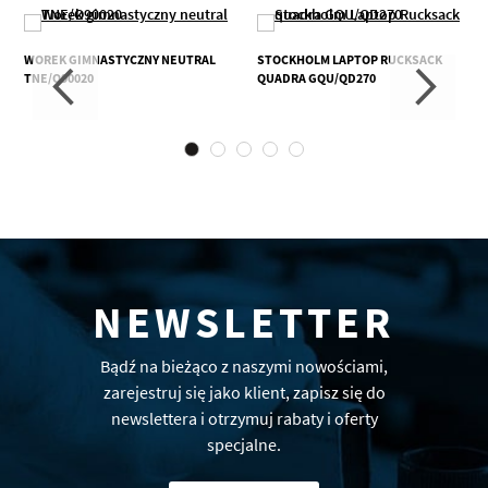
WOREK GIMNASTYCZNY NEUTRAL
STOCKHOLM LAPTOP RUCKSACK
TNE/O90020
QUADRA GQU/QD270
NEWSLETTER
Bądź na bieżąco z naszymi nowościami,
zarejestruj się jako klient, zapisz się do
newslettera i otrzymuj rabaty i oferty
specjalne.