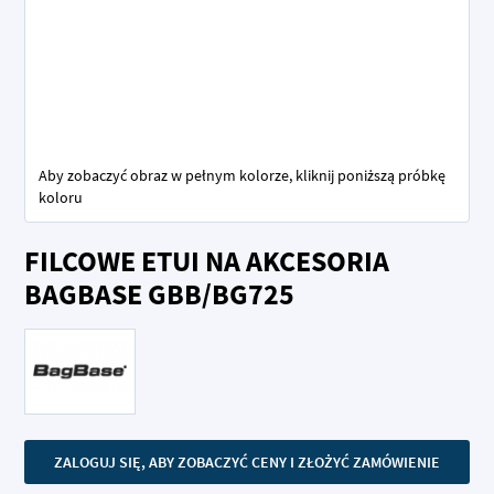
Aby zobaczyć obraz w pełnym kolorze, kliknij poniższą próbkę
koloru
Przejdź
FILCOWE ETUI NA AKCESORIA
na
początek
BAGBASE GBB/BG725
galerii
ZALOGUJ SIĘ, ABY ZOBACZYĆ CENY I ZŁOŻYĆ ZAMÓWIENIE