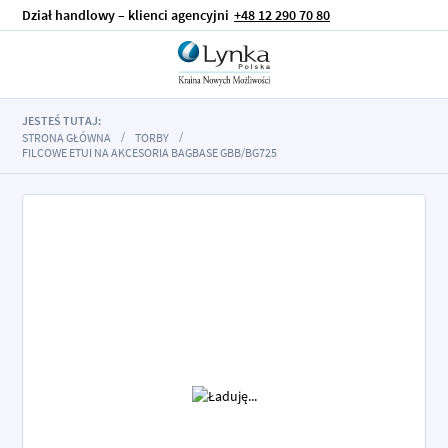
Dział handlowy – klienci agencyjni
+48 12 290 70 80
JESTEŚ TUTAJ:
STRONA GŁÓWNA
TORBY
FILCOWE ETUI NA AKCESORIA BAGBASE GBB/BG725
Przejdź
na
koniec
galerii