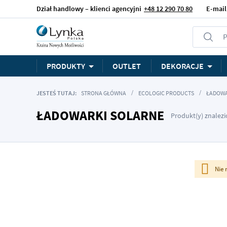
Dział handlowy – klienci agencyjni
+48 12 290 70 80
E-mail
P
PRODUKTY
OUTLET
DEKORACJE
JESTEŚ TUTAJ:
STRONA GŁÓWNA
ECOLOGIC PRODUCTS
ŁADOWA
ŁADOWARKI SOLARNE
Produkt(y) znalezi
Nie 