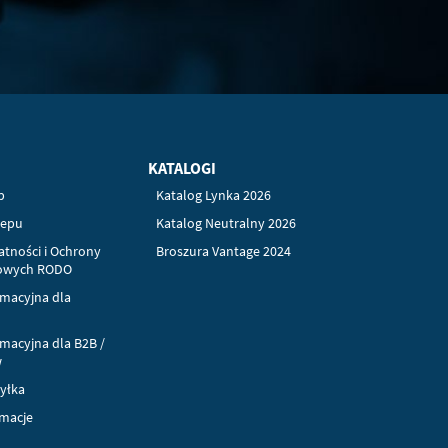
KATALOGI
p
Katalog Lynka 2026
lepu
Katalog Neutralny 2026
atności i Ochrony
Broszura Vantage 2024
owych RODO
rmacyjna dla
rmacyjna dla B2B /
w
syłka
amacje