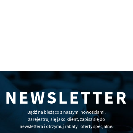
NEWSLETTER
Bądź na bieżąco z naszymi nowościami,
zarejestruj się jako klient, zapisz się do
newslettera i otrzymuj rabaty i oferty specjalne.