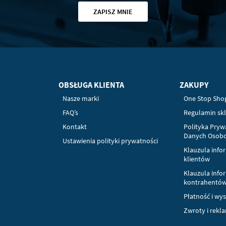
ZAPISZ MNIE
OBSŁUGA KLIENTA
ZAKUPY
Nasze marki
One Stop Sho
FAQ’s
Regulamin sk
Kontakt
Polityka Pryw
Danych Osob
Ustawienia polityki prywatności
Klauzula info
klientów
Klauzula info
kontrahentó
Płatność i wy
Zwroty i rekl