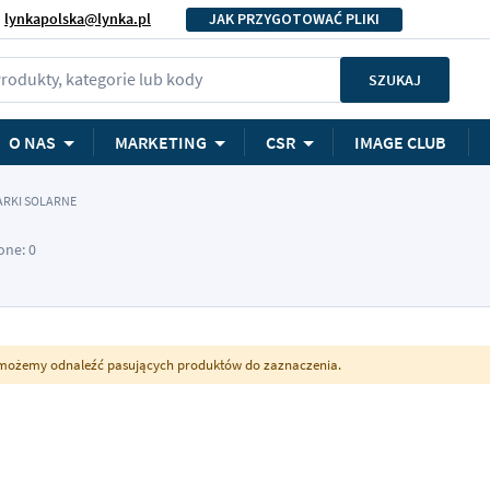
lynkapolska@lynka.pl
JAK PRZYGOTOWAĆ PLIKI
rodukty, kategorie lub kody
SZUKAJ
O NAS
MARKETING
CSR
IMAGE CLUB
RKI SOLARNE
one: 0
możemy odnaleźć pasujących produktów do zaznaczenia.