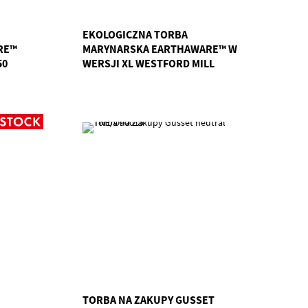
EKOLOGICZNA TORBA
RE™
MARYNARSKA EARTHAWARE™ W
50
WERSJI XL WESTFORD MILL
GWM/W855
TORBA NA ZAKUPY GUSSET