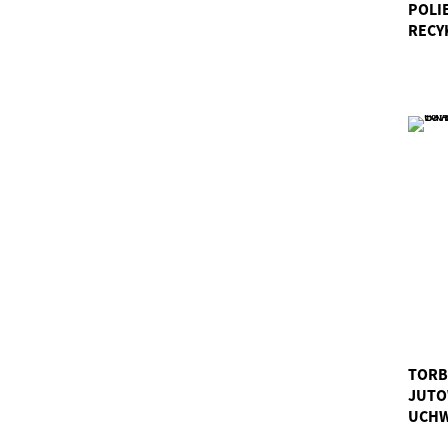
POLI
RECY
TKA/K
TORB
JUTO
UCHW