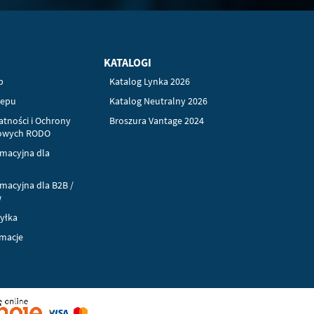
KATALOGI
p
Katalog Lynka 2026
lepu
Katalog Neutralny 2026
atności i Ochrony
Broszura Vantage 2024
owych RODO
rmacyjna dla
rmacyjna dla B2B /
w
syłka
amacje