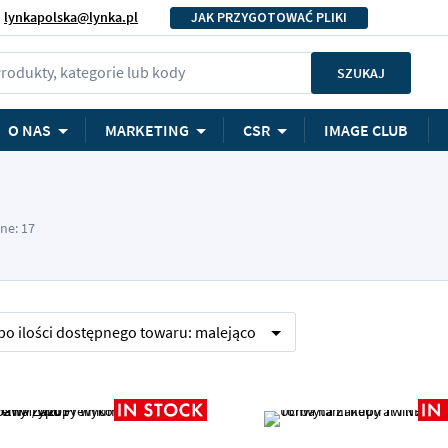
lynkapolska@lynka.pl
JAK PRZYGOTOWAĆ PLIKI
rodukty, kategorie lub kody
SZUKAJ
O NAS
MARKETING
CSR
IMAGE CLUB
ne: 17
 po
ilości dostępnego towaru:
malejąco