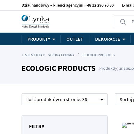
Dział handlowy – klienci agencyjni
+48 12 290 70 80
E-mail
P
PRODUKTY
OUTLET
DEKORACJE
JESTEŚ TUTAJ:
STRONA GŁÓWNA
ECOLOGIC PRODUCTS
ECOLOGIC PRODUCTS
Produkt(y) znalezio
Ilość produktów na stronie:
36
Sortuj
FILTRY