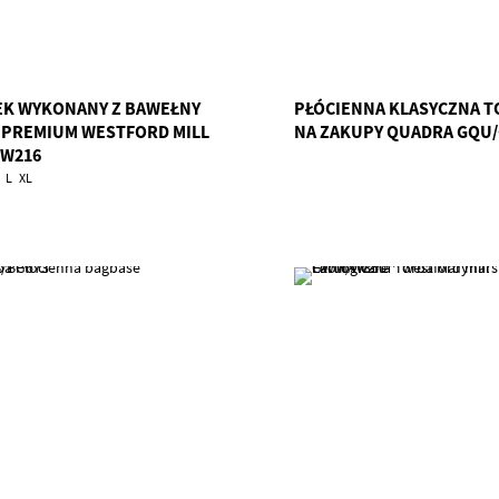
K WYKONANY Z BAWEŁNY
PŁÓCIENNA KLASYCZNA T
 PREMIUM WESTFORD MILL
NA ZAKUPY QUADRA GQU
W216
L
XL