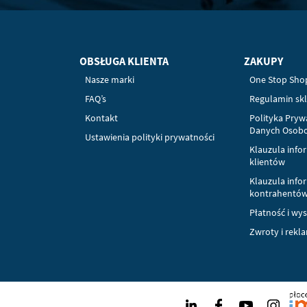
OBSŁUGA KLIENTA
ZAKUPY
Nasze marki
One Stop Sho
FAQ’s
Regulamin sk
Kontakt
Polityka Pryw
Danych Osob
Ustawienia polityki prywatności
Klauzula info
klientów
Klauzula info
kontrahentó
Płatność i wy
Zwroty i rekl