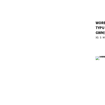
WORE
TYPU
GWM/
XS
S
M