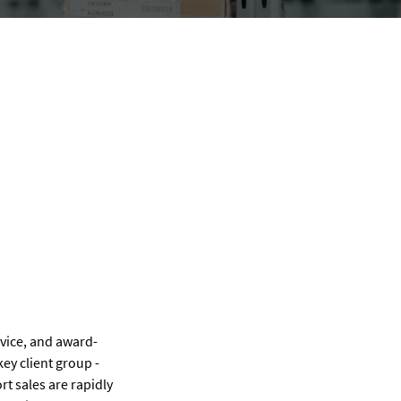
rvice, and award-
ey client group -
t sales are rapidly