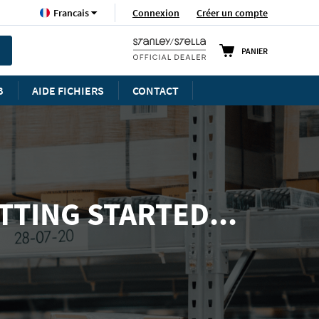
Langue
Connexion
Créer un compte
Francais
PANIER
B
AIDE FICHIERS
CONTACT
TTING STARTED...