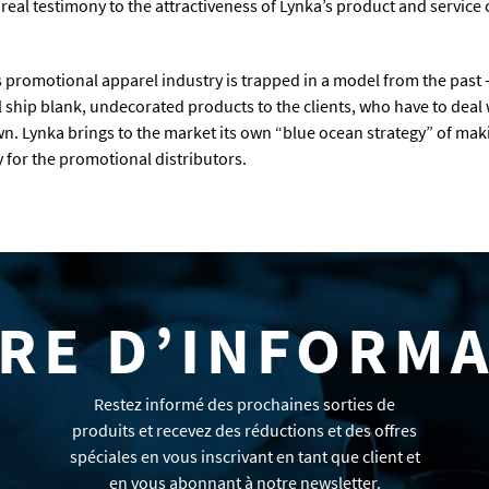
 real testimony to the attractiveness of Lynka’s product and service 
s promotional apparel industry is trapped in a model from the past –
 ship blank, undecorated products to the clients, who have to deal 
wn. Lynka brings to the market its own “blue ocean strategy” of makin
for the promotional distributors.
RE D’INFORM
Restez informé des prochaines sorties de
produits et recevez des réductions et des offres
spéciales en vous inscrivant en tant que client et
en vous abonnant à notre newsletter.