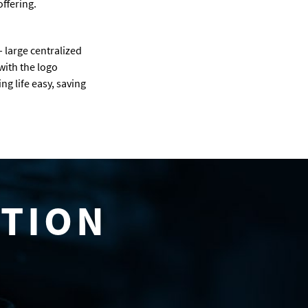
offering.
 large centralized
with the logo
g life easy, saving
ATION