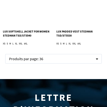
LUX SOFTSHELL JACKET FOR WOMEN
LUX PADDED VEST STEDMAN
STEDMAN TSD/ST5540
TSD/ST5530
XS
S
M
L
XL
XXL
3XL
XS
S
M
L
XL
XXL
3XL
Produits par page:
36
LETTRE