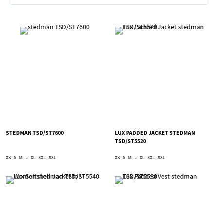
STEDMAN TSD/ST7600
LUX PADDED JACKET STEDMAN
TSD/ST5520
XS
S
M
L
XL
XXL
3XL
XS
S
M
L
XL
XXL
3XL