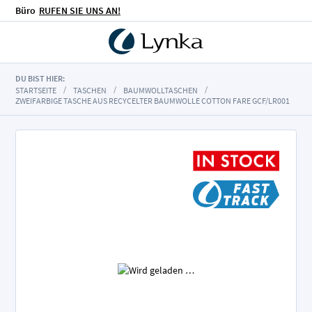
Büro
RUFEN SIE UNS AN!
DU BIST HIER:
STARTSEITE
TASCHEN
BAUMWOLLTASCHEN
ZWEIFARBIGE TASCHE AUS RECYCELTER BAUMWOLLE COTTON FARE GCF/LR001
Zum
Ende
der
Bildgalerie
springen