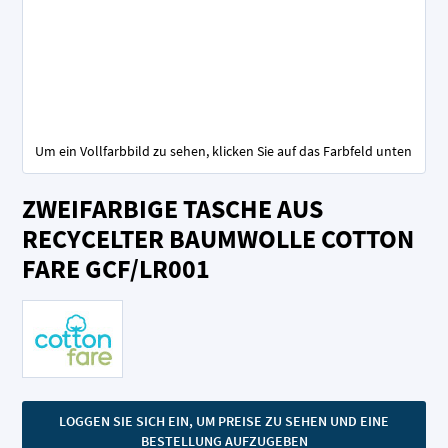
Um ein Vollfarbbild zu sehen, klicken Sie auf das Farbfeld unten
Zum
ZWEIFARBIGE TASCHE AUS
Anfang
der
RECYCELTER BAUMWOLLE COTTON
Bildgalerie
FARE GCF/LR001
springen
LOGGEN SIE SICH EIN, UM PREISE ZU SEHEN UND EINE
BESTELLUNG AUFZUGEBEN