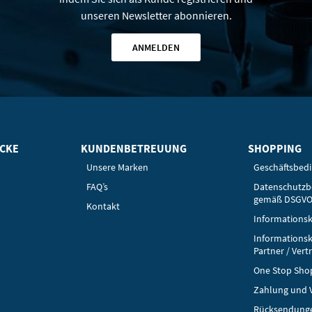
unseren Newsletter abonnieren.
ANMELDEN
ICKE
KUNDENBETREUUNG
SHOPPING
Unsere Marken
Geschäftsbed
FAQ’s
Datenschutz
gemäß DSGV
Kontakt
Informationsk
Informationsk
Partner / Vert
One Stop Sho
Zahlung und 
Rücksendung