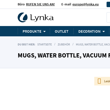
Büro
RUFEN SIE UNS AN!
E-mail
europe@lynka.eu
PRODUKTE
OUTLET
DECORATION
DU BIST HIER:
STARTSEITE
ZUBEHÖR
MUGS, WATER BOTTLE, VA
MUGS, WATER BOTTLE, VACUUM 
Leid