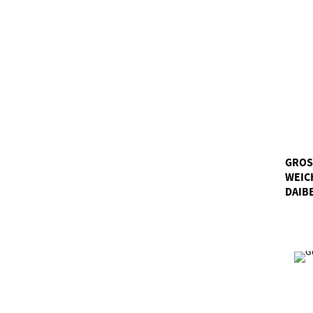
GROS
EICH
AIBE