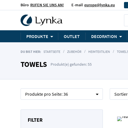
Büro
RUFEN SIE UNS AN!
E-mail
europe@lynka.eu
PRODUKTE
OUTLET
DECORATION
DU BIST HIER:
STARTSEITE
ZUBEHÖR
HEIMTEXTILIEN
TOWEL
TOWELS
Produkt(e) gefunden: 55
Produkte pro Seite:
36
Sortie
FILTER