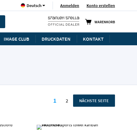
Sprache
Anmelden
Konto erstellen
Deutsch
WARENKORB
IMAGE CLUB
DRUCKDATEN
KONTAKT
Seite
1
2
SEITE
NÄCHSTE SEITE
Sie lesen gerade die Seite
Seite