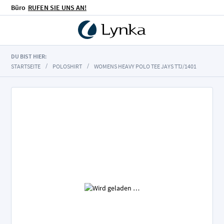
Büro
RUFEN SIE UNS AN!
DU BIST HIER:
STARTSEITE
POLOSHIRT
WOMENS HEAVY POLO TEE JAYS TTJ/1401
Zum
Ende
der
Bildgalerie
springen