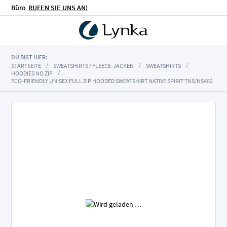
Büro
RUFEN SIE UNS AN!
DU BIST HIER:
STARTSEITE
SWEATSHIRTS / FLEECE-JACKEN
SWEATSHIRTS
HOODIES NO ZIP
ECO-FRIENDLY UNISEX FULL ZIP HOODED SWEATSHIRT NATIVE SPIRIT TNS/NS402
Zum
Ende
der
Bildgalerie
springen