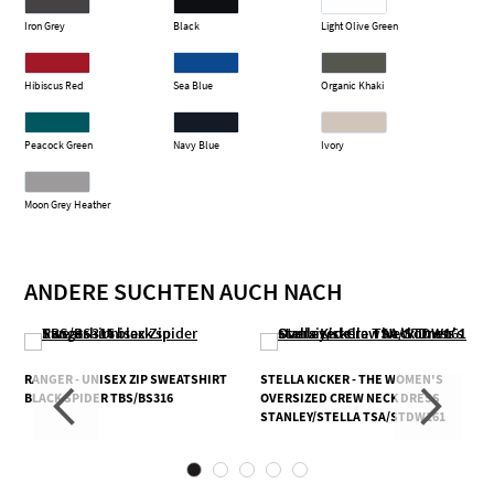
Iron Grey
Black
Light Olive Green
Hibiscus Red
Sea Blue
Organic Khaki
Peacock Green
Navy Blue
Ivory
Moon Grey Heather
ANDERE SUCHTEN AUCH NACH
RANGER - UNISEX ZIP SWEATSHIRT
STELLA KICKER - THE WOMEN'S
BLACK SPIDER TBS/BS316
OVERSIZED CREW NECK DRESS
STANLEY/STELLA TSA/STDW161