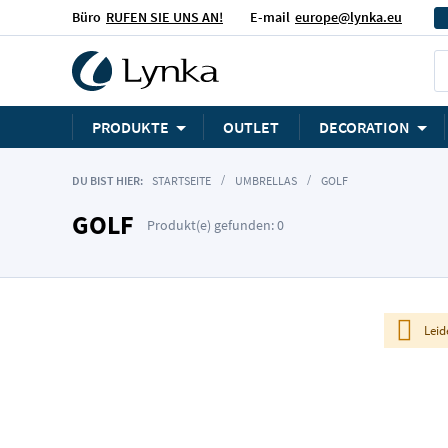
Büro
RUFEN SIE UNS AN!
E-mail
europe@lynka.eu
PRODUKTE
OUTLET
DECORATION
DU BIST HIER:
STARTSEITE
UMBRELLAS
GOLF
GOLF
Produkt(e) gefunden: 0
Leid