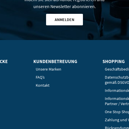
unseren Newsletter abonnieren.
ANMELDEN
ICKE
KUNDENBETREUUNG
SHOPPING
Unsere Marken
Geschäftsbed
FAQ’s
Datenschutz
gemäß DSGV
Kontakt
Informationsk
Informationsk
Partner / Vert
One Stop Sho
Zahlung und 
Rücksendung