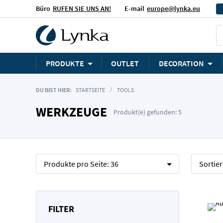
Büro
RUFEN SIE UNS AN!
E-mail
europe@lynka.eu
PRODUKTE
OUTLET
DECORATION
DU BIST HIER:
STARTSEITE
TOOLS
WERKZEUGE
Produkt(e) gefunden: 5
Produkte pro Seite:
36
Sortie
FILTER