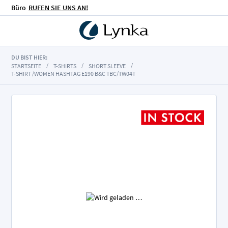
Büro
RUFEN SIE UNS AN!
DU BIST HIER:
STARTSEITE
T-SHIRTS
SHORT SLEEVE
T-SHIRT /WOMEN HASHTAG E190 B&C TBC/TW04T
Zum
Ende
der
Bildgalerie
springen