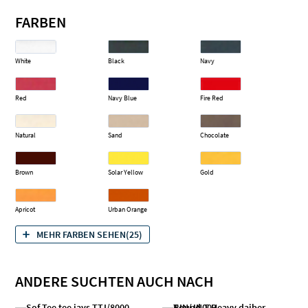
FARBEN
White
Black
Navy
Red
Navy Blue
Fire Red
Natural
Sand
Chocolate
Brown
Solar Yellow
Gold
Apricot
Urban Orange
MEHR FARBEN SEHEN(25)
ANDERE SUCHTEN AUCH NACH