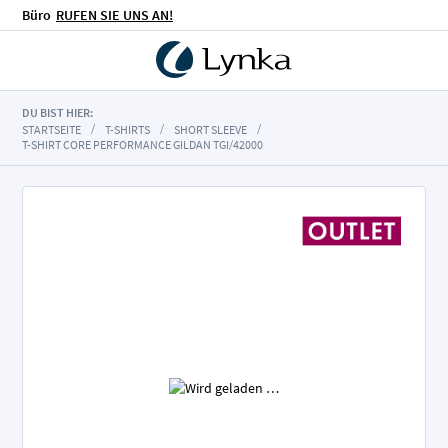
Büro
RUFEN SIE UNS AN!
DU BIST HIER:
STARTSEITE
T-SHIRTS
SHORT SLEEVE
T-SHIRT CORE PERFORMANCE GILDAN TGI/42000
Zum
Ende
der
Bildgalerie
springen