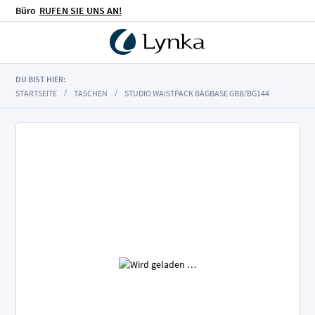
Büro
RUFEN SIE UNS AN!
DU BIST HIER:
STARTSEITE
TASCHEN
STUDIO WAISTPACK BAGBASE GBB/BG144
Zum
Ende
der
Bildgalerie
springen