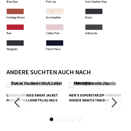
Blue Soul
Pink Joy
Cool Heather Grey
Heritage Brown
Eco-Heather
Black
Red
Cotton Pink
Anthracite
Stargazer
French Navy
ANDERE SUCHTEN AUCH NACH
CLASSIC HOODED SWEAT JACKET
MEN’S SUPERSTAR ZIP-THROUGH
FRUIT OF THE LOOM TFL/62-062-0
HOODIE MANTIS TMA/M83