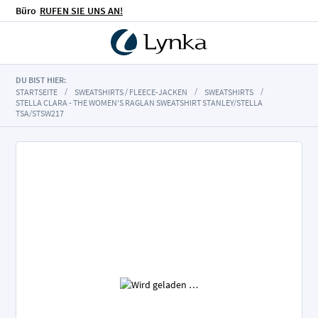
Büro
RUFEN SIE UNS AN!
DU BIST HIER:
STARTSEITE
SWEATSHIRTS / FLEECE-JACKEN
SWEATSHIRTS
STELLA CLARA - THE WOMEN'S RAGLAN SWEATSHIRT STANLEY/STELLA
TSA/STSW217
Zum
Ende
der
Bildgalerie
springen