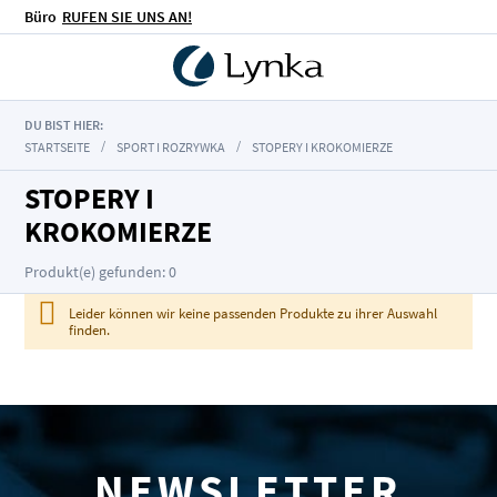
Büro
RUFEN SIE UNS AN!
DU BIST HIER:
STARTSEITE
SPORT I ROZRYWKA
STOPERY I KROKOMIERZE
STOPERY I
KROKOMIERZE
Produkt(e) gefunden: 0
Leider können wir keine passenden Produkte zu ihrer Auswahl
finden.
NEWSLETTER