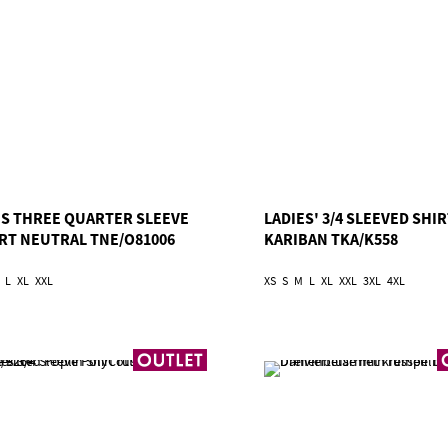
ES THREE QUARTER SLEEVE
LADIES' 3/4 SLEEVED SHI
IRT NEUTRAL TNE/O81006
KARIBAN TKA/K558
L
XL
XXL
XS
S
M
L
XL
XXL
3XL
4XL