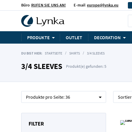
Büro
RUFEN SIE UNS AN!
E-mail
europe@lynka.eu
PRODUKTE
OUTLET
DECORATION
DU BIST HIER:
STARTSEITE
SHIRTS
3/4 SLEEVES
3/4 SLEEVES
Produkt(e) gefunden: 5
Produkte pro Seite:
36
Sortie
FILTER