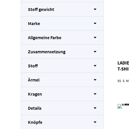
Stoff gewicht
Marke
Allgemeine Farbe
Zusammensetzung
LADI
Stoff
T-SH
Ärmel
XS
S
M
Kragen
Details
Knöpfe