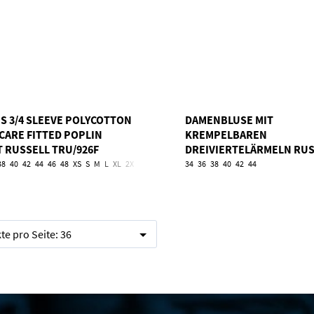
ES 3/4 SLEEVE POLYCOTTON
DAMENBLUSE MIT
 CARE FITTED POPLIN
KREMPELBAREN
T RUSSELL TRU/926F
DREIVIERTELÄRMELN RUS
TRU/918F
38
40
42
44
46
48
XS
S
M
L
XL
2XL
3XL
4XL
34
36
38
40
42
44
te pro Seite:
36