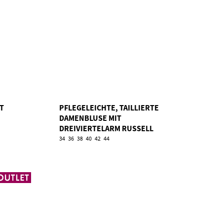
RT
PFLEGELEICHTE, TAILLIERTE
DAMENBLUSE MIT
DREIVIERTELARM RUSSELL
TRU/946F
34
36
38
40
42
44