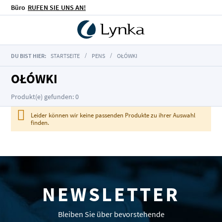
Büro
RUFEN SIE UNS AN!
DU BIST HIER:
STARTSEITE
PENS
OŁÓWKI
OŁÓWKI
Produkt(e) gefunden: 0
Leider können wir keine passenden Produkte zu ihrer Auswahl
finden.
NEWSLETTER
Bleiben Sie über bevorstehende