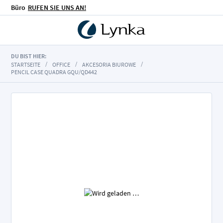
Büro
RUFEN SIE UNS AN!
DU BIST HIER:
STARTSEITE
OFFICE
AKCESORIA BIUROWE
PENCIL CASE QUADRA GQU/QD442
Zum
Ende
der
Bildgalerie
springen