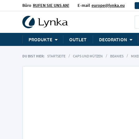
Büro
RUFEN SIE UNS AN!
E-mail
europe@lynka.eu
PRODUKTE
OUTLET
DECORATION
DU BIST HIER:
STARTSEITE
CAPS UND MÜTZEN
BEANIES
MIXE
Zum
Ende
der
Bildgalerie
springen