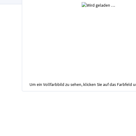
Um ein Vollfarbbild zu sehen, klicken Sie auf das Farbfeld 
Zum
Anfang
der
Bildgalerie
springen