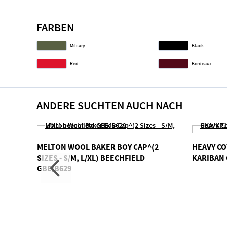
FARBEN
Military
Black
Red
Bordeaux
ANDERE SUCHTEN AUCH NACH
FIELD
MELTON WOOL BAKER BOY CAP^(2
HEAVY CO
SIZES - S/M, L/XL) BEECHFIELD
KARIBAN 
GBE/B629