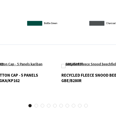
Bottle Green
Charcoal
TTON CAP - 5 PANELS
RECYCLED FLEECE SNOOD BE
GKA/KP162
GBE/B280R