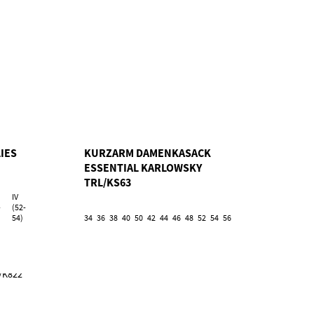
IES
KURZARM DAMENKASACK
ESSENTIAL KARLOWSKY
TRL/KS63
IV
-
(52-
54)
34
36
38
40
50
42
44
46
48
52
54
56