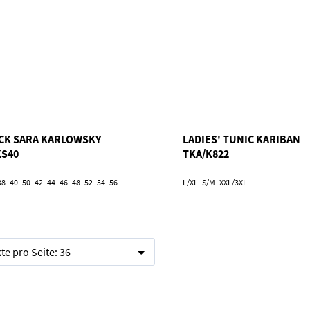
CK SARA KARLOWSKY
LADIES' TUNIC KARIBAN
KS40
TKA/K822
38
40
50
42
44
46
48
52
54
56
L/XL
S/M
XXL/3XL
te pro Seite:
36