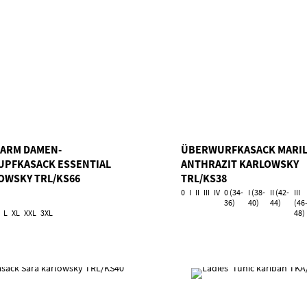
ARM DAMEN-
ÜBERWURFKASACK MARIL
UPFKASACK ESSENTIAL
ANTHRAZIT KARLOWSKY
OWSKY TRL/KS66
TRL/KS38
0
I
II
III
IV
0 (34-
I (38-
II (42-
III
36)
40)
44)
(46
L
XL
XXL
3XL
48)