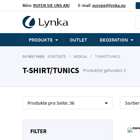
Büro
RUFEN SIE UNS AN!
E-mail
europe@lynka.eu
PRODUKTE
OUTLET
DECORATION
DU BIST HIER:
STARTSEITE
MEDICAL
T-SHIRT/TUNICS
T-SHIRT/TUNICS
Produkt(e) gefunden: 5
Produkte pro Seite:
36
Sortie
FILTER