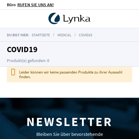
Büro
RUFEN SIE UNS AN!
DU BIST HIER:
STARTSEITE
MEDICAL
COVID19
COVID19
Produkt(e) gefunden: 0
Leider können wir keine passenden Produkte zu ihrer Auswahl
finden.
NEWSLETTER
Bleiben Sie über bevorstehende