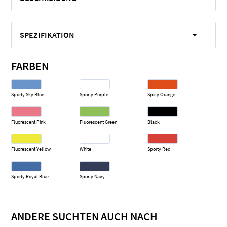
SPEZIFIKATION
FARBEN
Sporty Sky Blue
Sporty Purple
Spicy Orange
Fluorescent Pink
Fluorescent Green
Black
Fluorescent Yellow
White
Sporty Red
Sporty Royal Blue
Sporty Navy
ANDERE SUCHTEN AUCH NACH