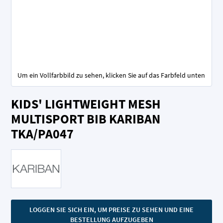
Um ein Vollfarbbild zu sehen, klicken Sie auf das Farbfeld unten
Zum
KIDS' LIGHTWEIGHT MESH
Anfang
der
MULTISPORT BIB KARIBAN
Bildgalerie
TKA/PA047
springen
LOGGEN SIE SICH EIN, UM PREISE ZU SEHEN UND EINE
BESTELLUNG AUFZUGEBEN