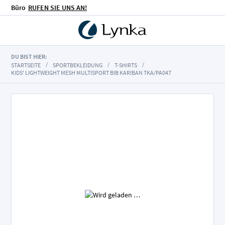
Büro
RUFEN SIE UNS AN!
DU BIST HIER:
STARTSEITE
SPORTBEKLEIDUNG
T-SHIRTS
KIDS' LIGHTWEIGHT MESH MULTISPORT BIB KARIBAN TKA/PA047
Zum
Ende
der
Bildgalerie
springen