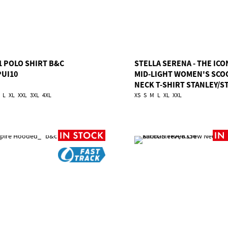
1 POLO SHIRT B&C
STELLA SERENA - THE ICO
PUI10
MID-LIGHT WOMEN'S SCO
NECK T-SHIRT STANLEY/S
TSA/STTW173
L
XL
XXL
3XL
4XL
XS
S
M
L
XL
XXL