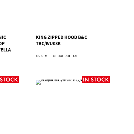
NIC
KING ZIPPED HOOD B&C
OP
TBC/WU03K
TELLA
XS
S
M
L
XL
XXL
3XL
4XL