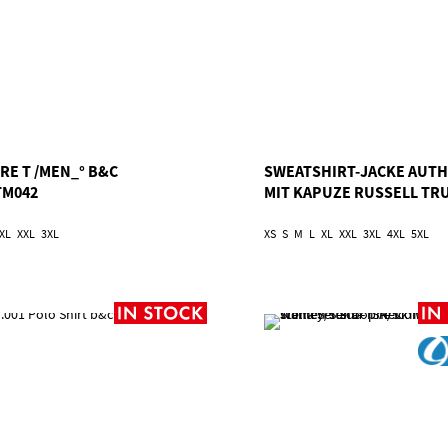
RE T /MEN_° B&C
SWEATSHIRT-JACKE AUTH
TM042
MIT KAPUZE RUSSELL TR
XL
XXL
3XL
XS
S
M
L
XL
XXL
3XL
4XL
5XL