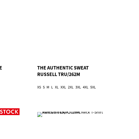
E
THE AUTHENTIC SWEAT
RUSSELL TRU/262M
XS
S
M
L
XL
XXL
2XL
3XL
4XL
5XL