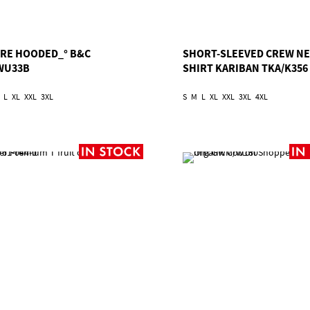
IRE HOODED_° B&C
SHORT-SLEEVED CREW NE
WU33B
SHIRT KARIBAN TKA/K356
L
XL
XXL
3XL
S
M
L
XL
XXL
3XL
4XL