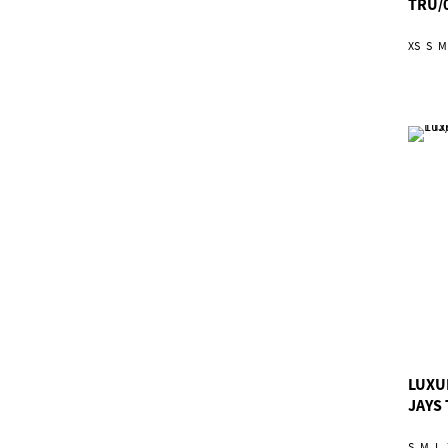
TRU/
XS
S
M
LUXU
JAYS 
S
M
L