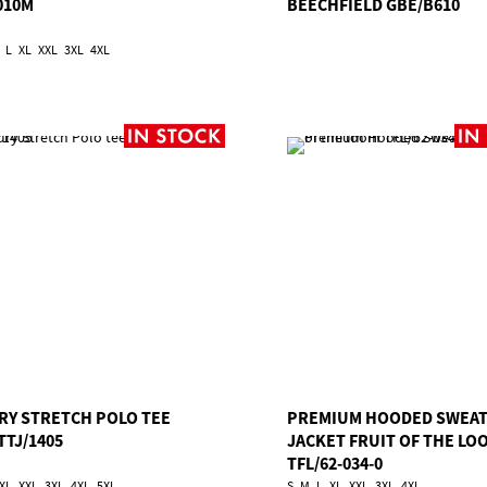
010M
BEECHFIELD GBE/B610
L
XL
XXL
3XL
4XL
RY STRETCH POLO TEE
PREMIUM HOODED SWEA
TTJ/1405
JACKET FRUIT OF THE LO
TFL/62-034-0
XL
XXL
3XL
4XL
5XL
S
M
L
XL
XXL
3XL
4XL