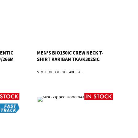
ENTIC
MEN'S BIO150IC CREW NECK T-
U/266M
SHIRT KARIBAN TKA/K3025IC
S
M
L
XL
XXL
3XL
4XL
5XL