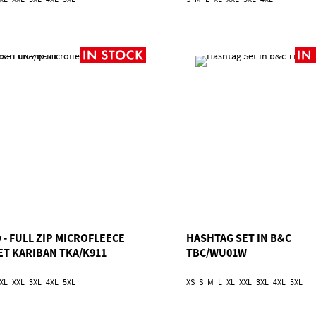
 - FULL ZIP MICROFLEECE
HASHTAG SET IN B&C
ET KARIBAN TKA/K911
TBC/WU01W
XL
XXL
3XL
4XL
5XL
XS
S
M
L
XL
XXL
3XL
4XL
5XL