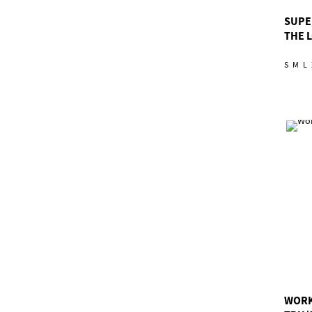
SUPE
THE L
S
M
L
WORK