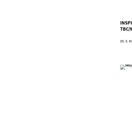
INSP
TBC/
XS
S
M