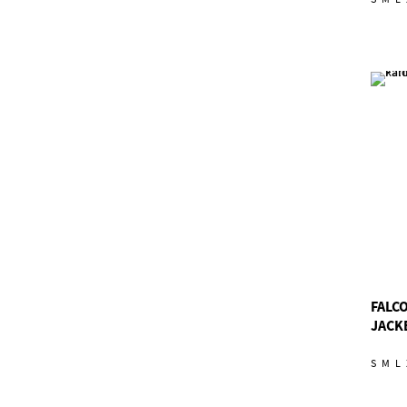
FALCO
JACK
S
M
L