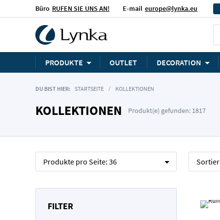
Büro
RUFEN SIE UNS AN!
E-mail
europe@lynka.eu
PRODUKTE
OUTLET
DECORATION
DU BIST HIER:
STARTSEITE
KOLLEKTIONEN
KOLLEKTIONEN
Produkt(e) gefunden: 1817
Produkte pro Seite:
36
Sortie
FILTER