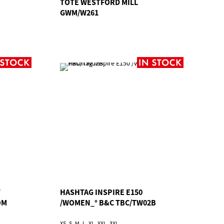
TOTE WESTFORD MILL
GWM/W261
T
HASHTAG INSPIRE E150
OM
/WOMEN_° B&C TBC/TW02B
XS
S
M
L
XL
XXL
3XL