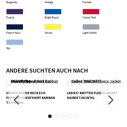
Burgundy
Orange
Fuchsia
Purple
Bright Royal
Classic Red
French Navy
Yellow
Light Oxford
Sky
ANDERE SUCHTEN AUCH NACH
UNISEX ZIPPED NECK ECO-
LADIES' KNITTED FLEECE JACKET
FRIENDLY SWEATSHIRT KARIBAN
DAIBER TJN/JN761
TKA/WK404