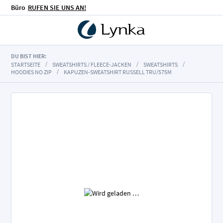
Büro
RUFEN SIE UNS AN!
DU BIST HIER:
STARTSEITE
SWEATSHIRTS / FLEECE-JACKEN
SWEATSHIRTS
HOODIES NO ZIP
KAPUZEN-SWEATSHIRT RUSSELL TRU/575M
Zum
Ende
der
Bildgalerie
springen