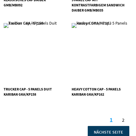
GMB/MB092
KONTRASTFARBIGEM SANDWICH
DAIBER GMB/MB035
TRUCKER CAP - 5 PANELS DUIT
HEAVY COTTON CAP - 5 PANELS
KARIBAN GKA/KP158
KARIBAN GKA/KP162
Seite
1
2
Sie lesen
Seite
SEITE
NÄCHSTE SEITE