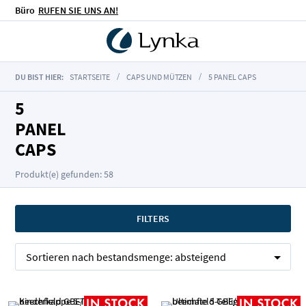
Büro
RUFEN SIE UNS AN!
DU BIST HIER:
STARTSEITE
CAPS UND MÜTZEN
5 PANEL CAPS
5
PANEL
CAPS
Produkt(e) gefunden: 58
FILTERS
Sortieren nach
bestandsmenge:
absteigend