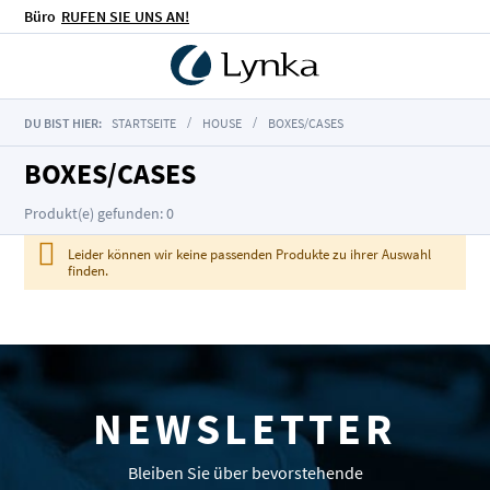
Büro
RUFEN SIE UNS AN!
DU BIST HIER:
STARTSEITE
HOUSE
BOXES/CASES
BOXES/CASES
Produkt(e) gefunden: 0
Leider können wir keine passenden Produkte zu ihrer Auswahl
finden.
NEWSLETTER
Bleiben Sie über bevorstehende