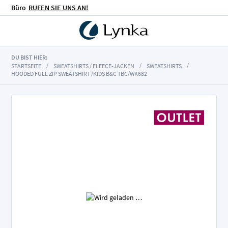
Büro
RUFEN SIE UNS AN!
DU BIST HIER:
STARTSEITE
SWEATSHIRTS / FLEECE-JACKEN
SWEATSHIRTS
HOODED FULL ZIP SWEATSHIRT /KIDS B&C TBC/WK682
Zum
Ende
der
Bildgalerie
springen