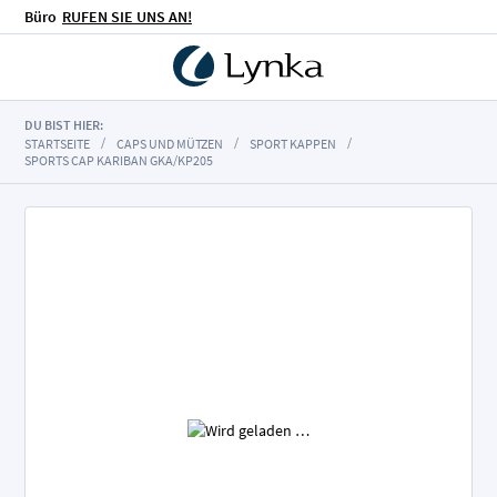
Büro
RUFEN SIE UNS AN!
DU BIST HIER:
STARTSEITE
CAPS UND MÜTZEN
SPORT KAPPEN
SPORTS CAP KARIBAN GKA/KP205
Zum
Ende
der
Bildgalerie
springen