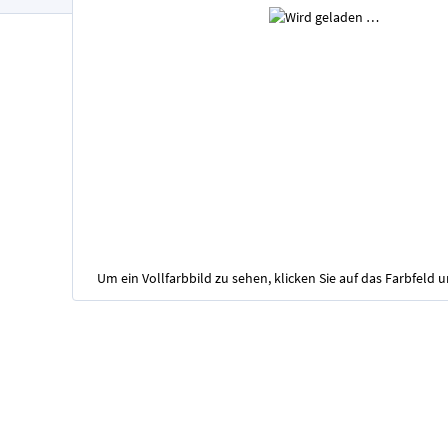
Um ein Vollfarbbild zu sehen, klicken Sie auf das Farbfeld 
Zum
Anfang
der
Bildgalerie
springen