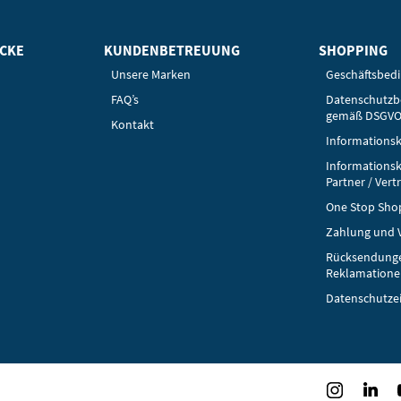
ICKE
KUNDENBETREUUNG
SHOPPING
Unsere Marken
Geschäftsbed
FAQ’s
Datenschutz
gemäß DSGV
Kontakt
Informationsk
Informationsk
Partner / Vert
One Stop Sho
Zahlung und 
Rücksendung
Reklamatione
Datenschutze