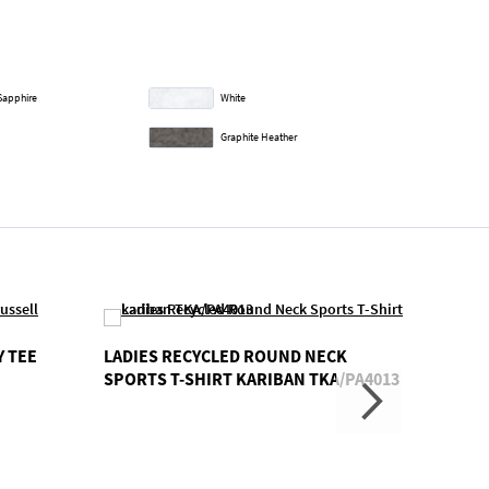
Sapphire
White
Graphite Heather
Y TEE
LADIES RECYCLED ROUND NECK
LUX T
SPORTS T-SHIRT KARIBAN TKA/PA4013
TSD/S