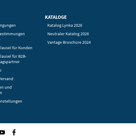
KATALOGE
ingungen
Katalog Lynka 2026
bestimmungen
Neutraler Katalog 2026
O
Vantage Broschüre 2024
lausel für Kunden
lausel für B2B-
ragspartner
p
Versand
en und
n
instellungen