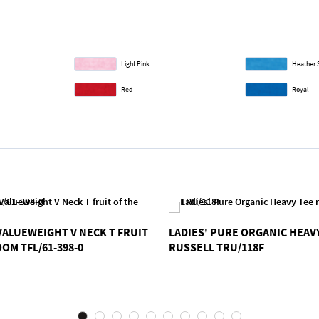
Light Pink
Heather 
Red
Royal
 VALUEWEIGHT V NECK T FRUIT
LADIES' PURE ORGANIC HEAV
OOM TFL/61-398-0
RUSSELL TRU/118F