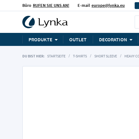
Büro
RUFEN SIE UNS AN!
E-mail
europe@lynka.eu
PRODUKTE
OUTLET
DECORATION
DU BIST HIER:
STARTSEITE
T-SHIRTS
SHORT SLEEVE
HEAVY CO
Zum
Ende
der
Bildgalerie
springen