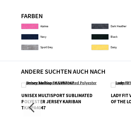
FARBEN
Azalea
Dark Heather
Navy
Black
Sport Grey
Daisy
ANDERE SUCHTEN AUCH NACH
UNISEX MULTISPORT SUBLIMATED
LADY FIT
POLYESTER JERSEY KARIBAN
OF THE L
TKA/PA4047