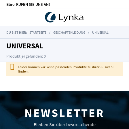
Büro
RUFEN SIE UNS AN!
DU BIST HIER:
STARTSEITE
GESCHÄFTSKLEIDUNG
UNIVERSAL
UNIVERSAL
Produkt(e) gefunden: 0
Leider können wir keine passenden Produkte zu ihrer Auswahl
finden.
NEWSLETTER
Bleiben Sie über bevorstehende