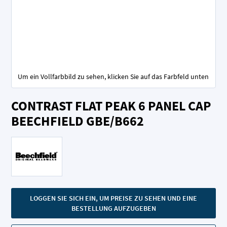
Um ein Vollfarbbild zu sehen, klicken Sie auf das Farbfeld unten
Zum
CONTRAST FLAT PEAK 6 PANEL CAP
Anfang
der
BEECHFIELD GBE/B662
Bildgalerie
springen
LOGGEN SIE SICH EIN, UM PREISE ZU SEHEN UND EINE
BESTELLUNG AUFZUGEBEN