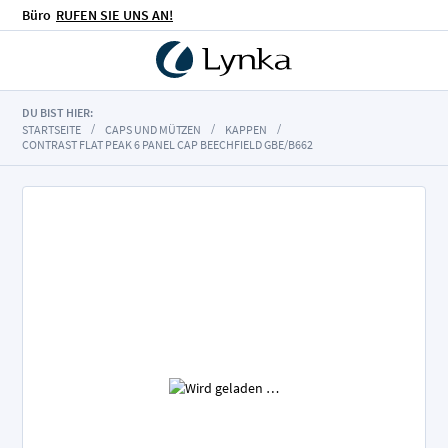
Büro
RUFEN SIE UNS AN!
DU BIST HIER:
STARTSEITE
CAPS UND MÜTZEN
KAPPEN
CONTRAST FLAT PEAK 6 PANEL CAP BEECHFIELD GBE/B662
Zum
Ende
der
Bildgalerie
springen