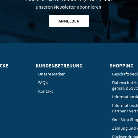
unseren Newsletter abonnieren.
ANMELDEN
ICKE
KUNDENBETREUUNG
SHOPPING
Unsere Marken
Geschäftsbed
FAQ’s
Datenschutz
gemäß DSGV
Kontakt
Informationsk
Informationsk
Partner / Vert
One Stop Sho
Zahlung und 
Rücksendung