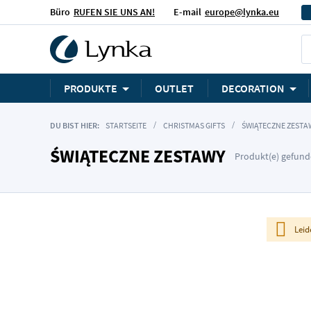
Büro
RUFEN SIE UNS AN!
E-mail
europe@lynka.eu
PRODUKTE
OUTLET
DECORATION
DU BIST HIER:
STARTSEITE
CHRISTMAS GIFTS
ŚWIĄTECZNE ZESTA
ŚWIĄTECZNE ZESTAWY
Produkt(e) gefund
Leid