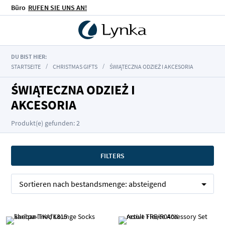
Büro
RUFEN SIE UNS AN!
DU BIST HIER:
STARTSEITE
CHRISTMAS GIFTS
ŚWIĄTECZNA ODZIEŻ I AKCESORIA
ŚWIĄTECZNA ODZIEŻ I
AKCESORIA
Produkt(e) gefunden: 2
FILTERS
Sortieren nach
bestandsmenge:
absteigend