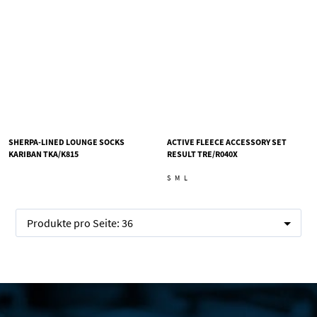
SHERPA-LINED LOUNGE SOCKS
ACTIVE FLEECE ACCESSORY SET
KARIBAN TKA/K815
RESULT TRE/R040X
S
M
L
Produkte pro Seite:
36