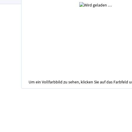
Um ein Vollfarbbild zu sehen, klicken Sie auf das Farbfeld 
Zum
Anfang
der
Bildgalerie
springen