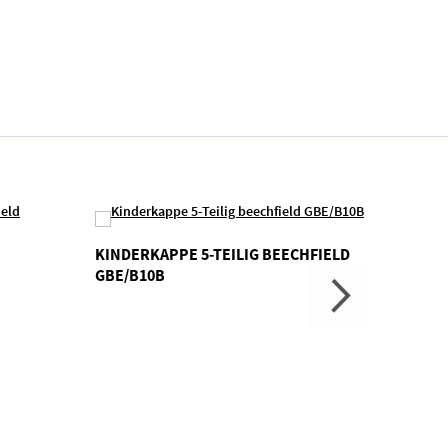
KINDERKAPPE 5-TEILIG BEECHFIELD
RACING
GBE/B10B
KARIB