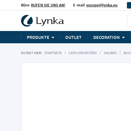
Büro
RUFEN SIE UNS AN!
E-mail
europe@lynka.eu
PRODUKTE
OUTLET
DECORATION
DU BIST HIER:
STARTSEITE
CAPS UND MÜTZEN
HAUBEN
BUCK
Zum
Ende
der
Bildgalerie
springen