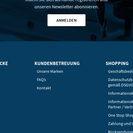
unseren Newsletter abonnieren.
ANMELDEN
ICKE
KUNDENBETREUUNG
SHOPPING
Unsere Marken
Geschäftsbed
FAQ’s
Datenschutz
gemäß DSGV
Kontakt
Informationsk
Informationsk
Partner / Vert
One Stop Sho
Zahlung und 
Rücksendung