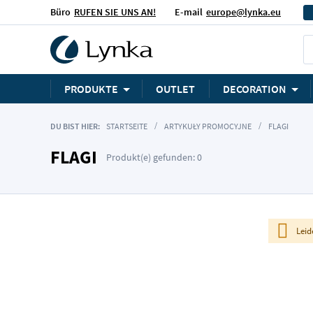
Büro
RUFEN SIE UNS AN!
E-mail
europe@lynka.eu
PRODUKTE
OUTLET
DECORATION
DU BIST HIER:
STARTSEITE
ARTYKUŁY PROMOCYJNE
FLAGI
FLAGI
Produkt(e) gefunden: 0
Leid