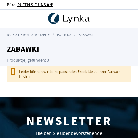
Büro
RUFEN SIE UNS AN!
DU BIST HIER:
STARTSEITE
FOR KIDS
ZABAWKI
ZABAWKI
Produkt(e) gefunden: 0
Leider können wir keine passenden Produkte zu ihrer Auswahl
finden.
NEWSLETTER
Bleiben Sie über bevorstehende