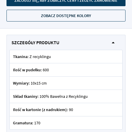
ZALOGUJ SIĘ, ABY ZOBACZYĆ CENY I ZŁOŻYĆ ZAMÓWIENIE
ZOBACZ DOSTĘPNE KOLORY
SZCZEGÓŁY PRODUKTU
Tkanina:
Z recyklingu
Ilość w pudełku:
600
Wymiary:
10x15 cm
Skład tkaniny:
100% Bawełna z Recyklingu
Ilość w kartonie (z nadrukiem):
90
Gramatura:
170