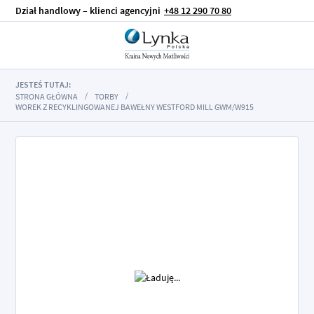
Dział handlowy – klienci agencyjni
+48 12 290 70 80
JESTEŚ TUTAJ:
STRONA GŁÓWNA
TORBY
WOREK Z RECYKLINGOWANEJ BAWEŁNY WESTFORD MILL GWM/W915
Przejdź
na
koniec
galerii