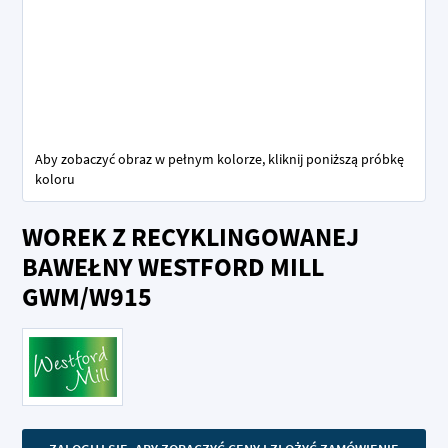
Aby zobaczyć obraz w pełnym kolorze, kliknij poniższą próbkę
koloru
Przejdź
WOREK Z RECYKLINGOWANEJ
na
początek
BAWEŁNY WESTFORD MILL
galerii
GWM/W915