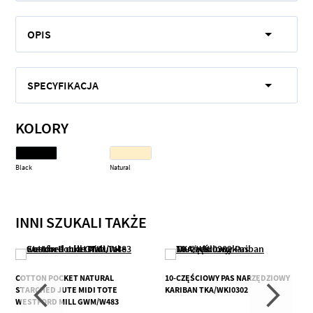
OPIS
SPECYFIKACJA
KOLORY
Black
Natural
INNI SZUKALI TAKŻE
COTTON POCKET NATURAL
10-CZĘŚCIOWY PAS NARZĘDZIOWY
STARCHED JUTE MIDI TOTE
KARIBAN TKA/WKI0302
WESTFORD MILL GWM/W483