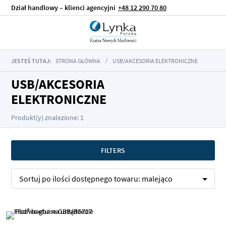
Dział handlowy – klienci agencyjni
+48 12 290 70 80
JESTEŚ TUTAJ:
STRONA GŁÓWNA
USB/AKCESORIA ELEKTRONICZNE
USB/AKCESORIA
ELEKTRONICZNE
Produkt(y) znalezione: 1
FILTERS
Sortuj po
ilości dostępnego towaru:
malejąco