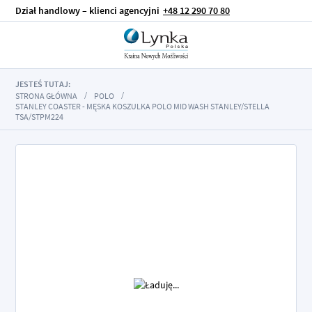
Dział handlowy – klienci agencyjni
+48 12 290 70 80
JESTEŚ TUTAJ:
STRONA GŁÓWNA
POLO
STANLEY COASTER - MĘSKA KOSZULKA POLO MID WASH STANLEY/STELLA
TSA/STPM224
Przejdź
na
koniec
galerii