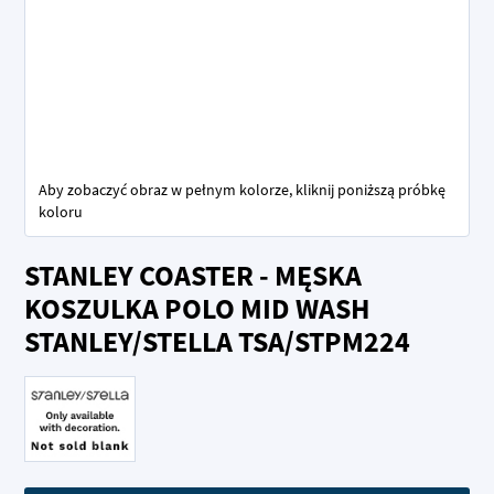
Aby zobaczyć obraz w pełnym kolorze, kliknij poniższą próbkę
koloru
Przejdź
STANLEY COASTER - MĘSKA
na
początek
KOSZULKA POLO MID WASH
galerii
STANLEY/STELLA TSA/STPM224