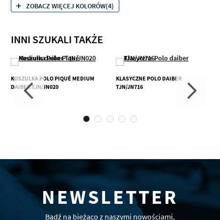
ZOBACZ WIĘCEJ KOLORÓW(4)
INNI SZUKALI TAKŻE
KOSZULKA POLO PIQUÉ MEDIUM
KLASYCZNE POLO DAIBER
DAIBER TJN/JN020
TJN/JN716
NEWSLETTER
Bądź na bieżąco z naszymi nowościami,