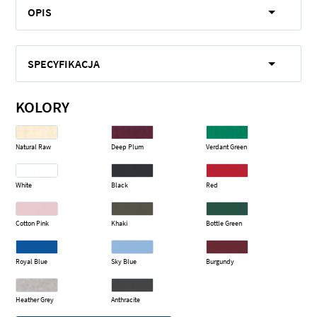
OPIS
SPECYFIKACJA
KOLORY
Natural Raw
Deep Plum
Verdant Green
White
Black
Red
Cotton Pink
Khaki
Bottle Green
Royal Blue
Sky Blue
Burgundy
Heather Grey
Anthracite