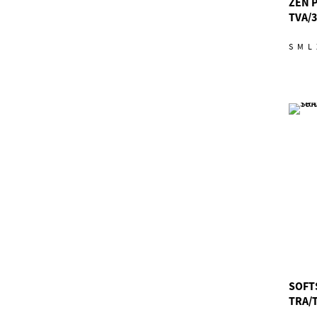
ZEN 
TVA/3
S
M
L
SOFT
TRA/