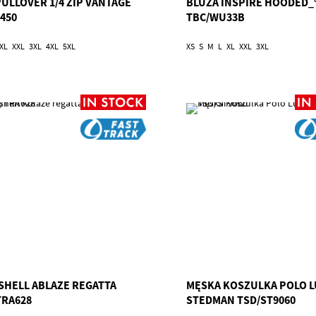
PULLOVER 1/4 ZIP VANTAGE
BLUZA INSPIRE HOODED_
450
TBC/WU33B
XL
XXL
3XL
4XL
5XL
XS
S
M
L
XL
XXL
3XL
SHELL ABLAZE REGATTA
MĘSKA KOSZULKA POLO L
TRA628
STEDMAN TSD/ST9060