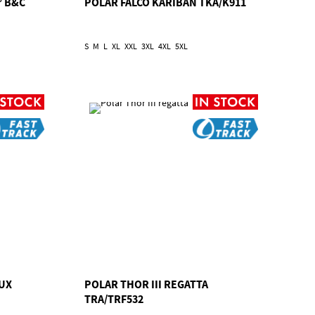
° B&C
POLAR FALCO KARIBAN TKA/K911
S
M
L
XL
XXL
3XL
4XL
5XL
UX
POLAR THOR III REGATTA
TRA/TRF532