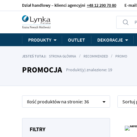
Dział handlowy – klienci agencyjni
+48 12 290 70 80
E-mail
P
PRODUKTY
OUTLET
DEKORACJE
JESTEŚ TUTAJ:
STRONA GŁÓWNA
RECOMMENDED
PROMO
PROMOCJA
Produkt(y) znalezione: 19
Ilość produktów na stronie:
36
Sortuj
FILTRY