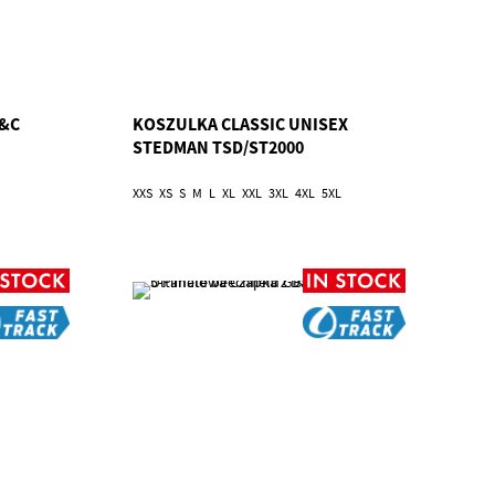
B&C
KOSZULKA CLASSIC UNISEX
STEDMAN TSD/ST2000
XXS
XS
S
M
L
XL
XXL
3XL
4XL
5XL