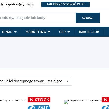
lynkapolska@lynka.pl
JAK PRZYGOTOWAĆ PLIKI
rodukty, kategorie lub kody
SZUKAJ
O NAS
MARKETING
CSR
IMAGE CLUB
 po
ilości dostępnego towaru:
malejąco