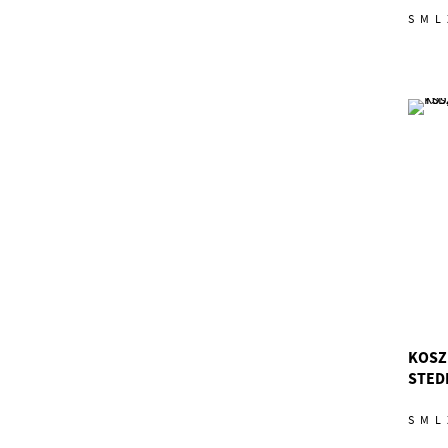
S
M
L
KOSZ
STED
S
M
L