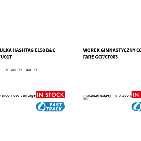
ULKA HASHTAG E150 B&C
WOREK GIMNASTYCZNY C
TU01T
FARE GCF/CF003
L
XL
XXL
3XL
4XL
5XL