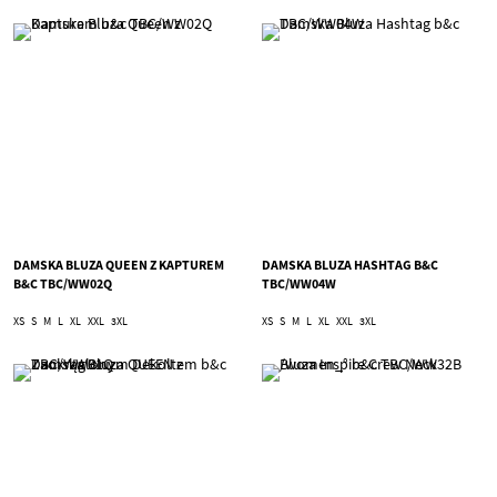
DAMSKA BLUZA QUEEN Z KAPTUREM
DAMSKA BLUZA HASHTAG B&C
B&C TBC/WW02Q
TBC/WW04W
XS
S
M
L
XL
XXL
3XL
XS
S
M
L
XL
XXL
3XL