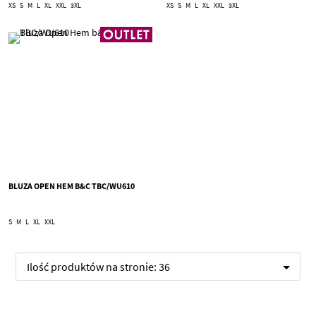
XS
S
M
L
XL
XXL
3XL
XS
S
M
L
XL
XXL
3XL
BLUZA OPEN HEM B&C TBC/WU610
S
M
L
XL
XXL
Ilość produktów na stronie:
36