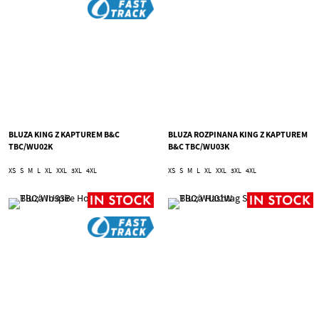
BLUZA KING Z KAPTUREM B&C
BLUZA ROZPINANA KING Z KAPTUREM
TBC/WU02K
B&C TBC/WU03K
XS
S
M
L
XL
XXL
3XL
4XL
XS
S
M
L
XL
XXL
3XL
4XL