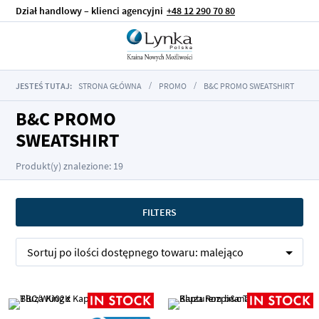
Dział handlowy – klienci agencyjni
+48 12 290 70 80
JESTEŚ TUTAJ:
STRONA GŁÓWNA
PROMO
B&C PROMO SWEATSHIRT
B&C PROMO
SWEATSHIRT
Produkt(y) znalezione: 19
FILTERS
Sortuj po
ilości dostępnego towaru:
malejąco