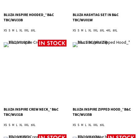
BLUZA INSPIRE HOODED_° B&C
BLUZA HASHTAG SET IN B&C
TBC/WU33B
TBC/WU01W
XS
S
M
L
XL
XXL
3XL
XS
S
M
L
XL
XXL
3XL
4XL
5XL
BLUZA INSPIRE CREW NECK_° B&C
BLUZA INSPIRE ZIPPED HOOD_° B&C
TBC/WU31B
TBC/WU35B
XS
S
M
L
XL
XXL
3XL
XS
S
M
L
XL
XXL
3XL