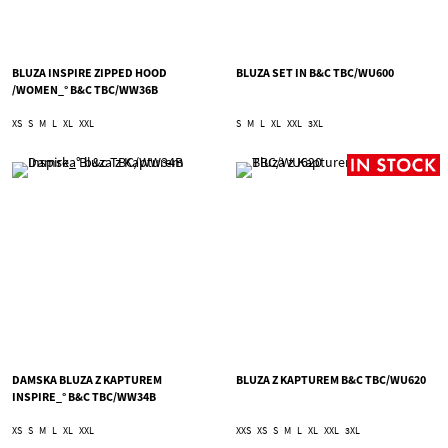
BLUZA INSPIRE ZIPPED HOOD
BLUZA SET IN B&C TBC/WU600
/WOMEN_° B&C TBC/WW36B
XS
S
M
L
XL
XXL
S
M
L
XL
XXL
3XL
DAMSKA BLUZA Z KAPTUREM
BLUZA Z KAPTUREM B&C TBC/WU620
INSPIRE_° B&C TBC/WW34B
XS
S
M
L
XL
XXL
XXS
XS
S
M
L
XL
XXL
3XL