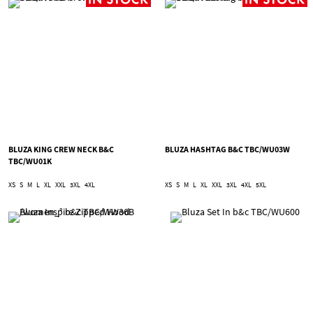
BLUZA KING CREW NECK B&C
BLUZA HASHTAG B&C TBC/WU03W
TBC/WU01K
XS
S
M
L
XL
XXL
3XL
4XL
XS
S
M
L
XL
XXL
3XL
4XL
5XL