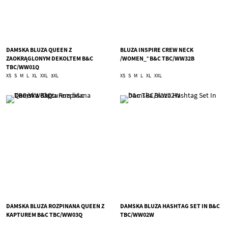
DAMSKA BLUZA QUEEN Z
BLUZA INSPIRE CREW NECK
ZAOKRĄGLONYM DEKOLTEM B&C
/WOMEN_° B&C TBC/WW32B
TBC/WW01Q
XS
S
M
L
XL
XXL
3XL
XS
S
M
L
XL
XXL
DAMSKA BLUZA ROZPINANA QUEEN Z
DAMSKA BLUZA HASHTAG SET IN B&C
KAPTUREM B&C TBC/WW03Q
TBC/WW02W