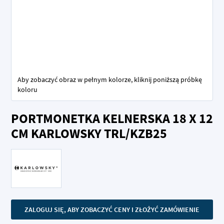
Aby zobaczyć obraz w pełnym kolorze, kliknij poniższą próbkę
koloru
Przejdź
PORTMONETKA KELNERSKA 18 X 12
na
początek
CM KARLOWSKY TRL/KZB25
galerii
ZALOGUJ SIĘ, ABY ZOBACZYĆ CENY I ZŁOŻYĆ ZAMÓWIENIE